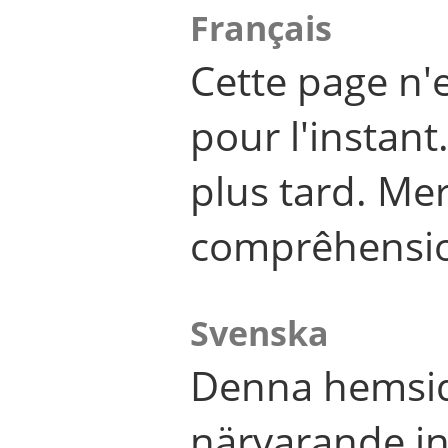
Français
Cette page n'
pour l'instant
plus tard. Me
comprêhensi
Svenska
Denna hemsid
närvarande in