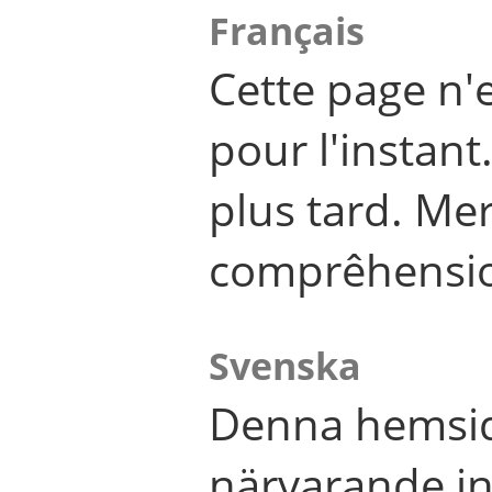
Français
Cette page n'
pour l'instant
plus tard. Me
comprêhensi
Svenska
Denna hemsid
närvarande in